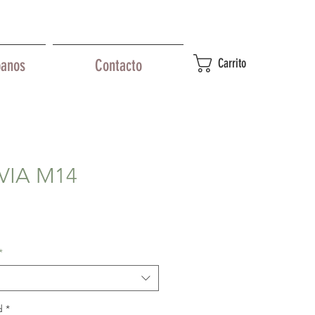
Carrito
banos
Contacto
VIA M14
recio
*
d
*