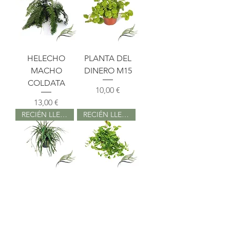
HELECHO
PLANTA DEL
MACHO
DINERO M15
COLDATA
Precio
10,00 €
Precio
13,00 €
RECIÉN LLEGADO
RECIÉN LLEGADO
FALANGIO
POTHO
(CINTA) M15
COLGANTE
Precio
Precio
6,95 €
4,75 €