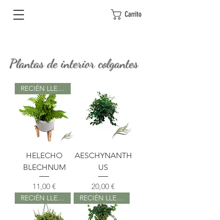
Carrito
Plantas de interior colgantes
RECIÉN LLEGADO
HELECHO
AESCHYNANTH
BLECHNUM
US
Precio
Precio
11,00 €
20,00 €
RECIÉN LLEGADO
RECIÉN LLEGADO