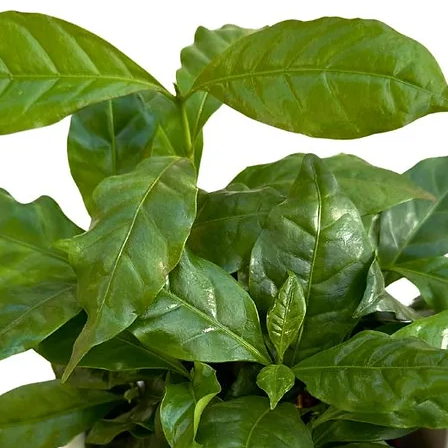
ambient
pulveriz
agua.
Tiene un
es una p
¡SOLO 
PENÍNS