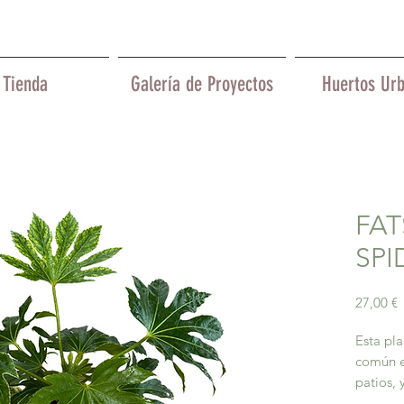
Tienda
Galería de Proyectos
Huertos Ur
FAT
SPI
P
27,00 €
Esta pla
común e
patios, 
de luz 