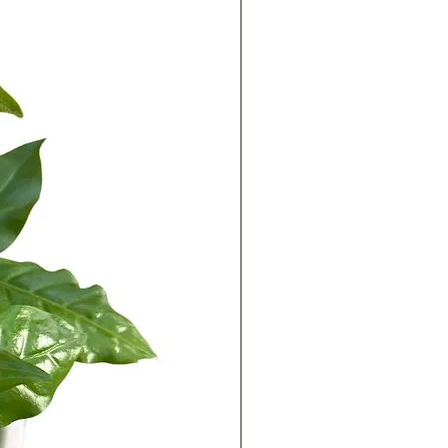
al por lo que es recomentable
ar sus hojas con un atomizador de
 efecto purificador de ambientes,
lanta ideal para tener en casa.
HACEMOS ENVÍOS EN LA
ULA!