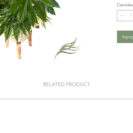
Cantida
La pecu
posee h
color b
caracte
Agreg
medida 
Cuidad
No requ
claridad
RELATED PRODUCT
quemarl
facilida
una hum
Requier
el sustr
encharc