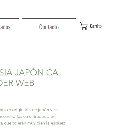
Carrito
banos
Contacto
SIA JAPÓNICA
DER WEB
recio
nta es originaria de japón y es
ncontrarlas en entradas o en
ya que toleran muy bien la escasez
y no requiere muchos cuidados.