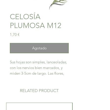
CELOSÍA
PLUMOSA M12
Precio
1,70 €
Agotado
Sus hojas son simples, lanceoladas,
con los nervios bien marcados, y
miden 3-5cm de largo. Las flores,
que brotan en verano-otoño, se
agrupan en inflorescencias erectas,
densas y plumosas de color rojo,
RELATED PRODUCT
rosado, naranja o amarillo.
Cuidados